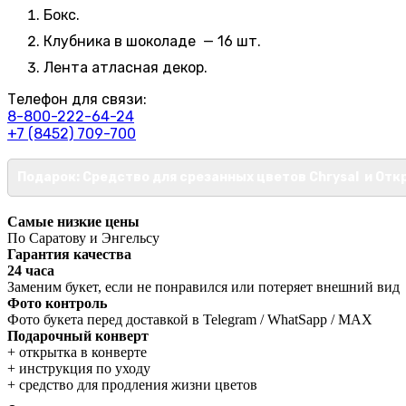
Бокс.
Клубника в шоколаде — 16 шт.
Лента атласная декор.
Телефон для связи:
8-800-222-64-24
+7 (8452) 709-700
Подарок: Средство для срезанных цветов Chrysal и Отк
Самые низкие цены
По Саратову и Энгельсу
Гарантия качества
24 часа
Заменим букет, если не понравился или потеряет внешний вид
Фото контроль
Фото букета перед доставкой в Telegram / WhatSapp / MAX
Подарочный конверт
+ открытка в конверте
+ инструкция по уходу
+ средство для продления жизни цветов